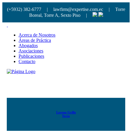
(+5932) 382-6777
|
lawfirm@expertise.com.ec
|
Torre
Boreal, Torre A, Sexto Piso
|
Acerca de Nosotros
Áreas de Práctica
Abogados
Asociaciones
Publicaciones
Contacto
Familia y Sucesiones
Lorena Grillo
Socia